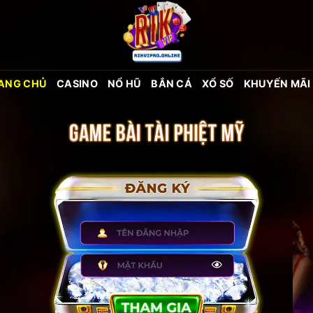
ANG CHỦ
CASINO
NỔ HŨ
BẮN CÁ
XỔ SỐ
KHUYẾN MÃI 