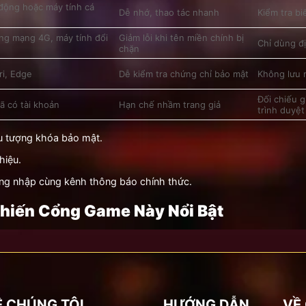
 động hoặc máy tính cá
Dễ nhớ, thao tác nhanh
Kiểm tra b
ùng mạng 4G, máy tính đổi
Giảm lỗi khi tên miền chính bị
Chỉ dùng đ
chặn
ri, Edge
Dễ kiểm tra chứng chỉ bảo mật
Không lưu m
Đối chiếu 
ã có tài khoản
Hạn chế nhầm trang giả
trình duyệt
ểu tượng khóa bảo mật.
hiệu.
ăng nhập cùng kênh thông báo chính thức.
 Khiến Cổng Game Này Nổi Bật
Ề CHÚNG TÔI
HƯỚNG DẪN
VỀ