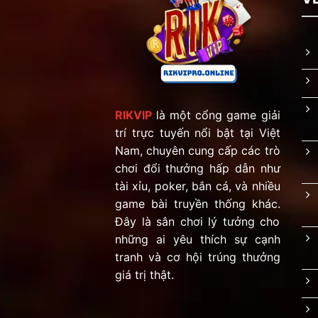
RIKVIP
là một cổng game giải
trí trực tuyến nổi bật tại Việt
Nam, chuyên cung cấp các trò
chơi đổi thưởng hấp dẫn như
tài xỉu, poker, bắn cá, và nhiều
game bài truyền thống khác.
Đây là sân chơi lý tưởng cho
những ai yêu thích sự cạnh
Rikvip là cổng game đổi thưởng trực tuyế
tranh và cơ hội trúng thưởng
khi bắt đầu sử dụng.
giá trị thật.
Giới Thiệu Đôi Nét Về Cổng Ga