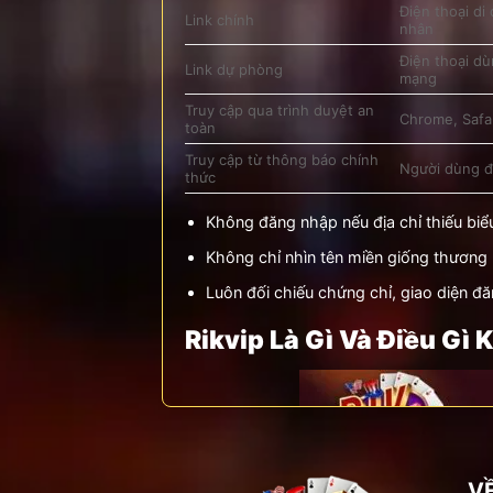
Điện thoại di
Link chính
nhân
Điện thoại d
Link dự phòng
mạng
Truy cập qua trình duyệt an
Chrome, Safa
toàn
Truy cập từ thông báo chính
Người dùng đ
thức
Không đăng nhập nếu địa chỉ thiếu bi
Không chỉ nhìn tên miền giống thương 
Luôn đối chiếu chứng chỉ, giao diện đ
Rikvip Là Gì Và Điều Gì
V