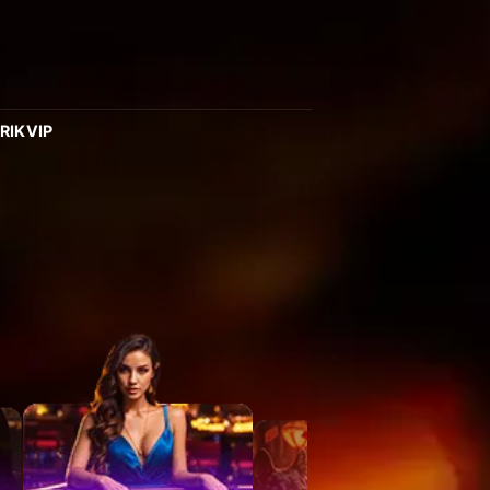
RIKVIP