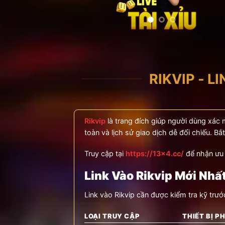
RIKVIP - L
Rikvip
là trang đích giúp người dùng xác m
toàn và lịch sử giao dịch dễ đối chiếu. B
Truy cập tại
https://13×4.cc/
để nhận ưu
Link Vào Rikvip Mới Nhấ
Link vào Rikvip cần được kiểm tra kỹ trướ
LOẠI TRUY CẬP
THIẾT BỊ P