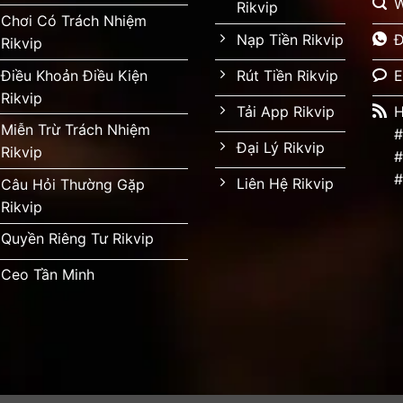
W
Rikvip
Chơi Có Trách Nhiệm
Nạp Tiền Rikvip
Đ
Rikvip
Điều Khoản Điều Kiện
Rút Tiền Rikvip
E
Rikvip
Tải App Rikvip
H
Miễn Trừ Trách Nhiệm
#
Đại Lý Rikvip
Rikvip
#
#
Liên Hệ Rikvip
Câu Hỏi Thường Gặp
Rikvip
Quyền Riêng Tư Rikvip
Ceo Tần Minh