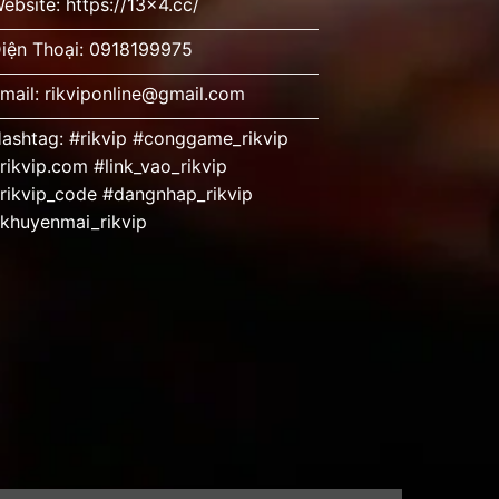
ebsite: https://13x4.cc/
iện Thoại: 0918199975
mail:
rikviponline@gmail.com
ashtag: #rikvip #conggame_rikvip
rikvip.com #link_vao_rikvip
rikvip_code #dangnhap_rikvip
khuyenmai_rikvip